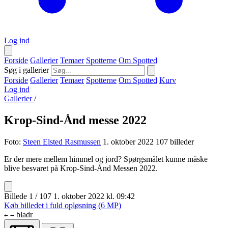
Log ind
Forside
Gallerier
Temaer
Spotterne
Om Spotted
Søg i gallerier
Forside
Gallerier
Temaer
Spotterne
Om Spotted
Kurv
Log ind
Gallerier
/
Krop-Sind-Ånd messe 2022
Foto:
Steen Elsted Rasmussen
1. oktober 2022
107 billeder
Er der mere mellem himmel og jord? Spørgsmålet kunne måske
blive besvaret på Krop-Sind-Ånd Messen 2022.
Billede 1 / 107
1. oktober 2022 kl. 09:42
Køb billedet i fuld opløsning (6 MP)
bladr
←
→