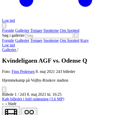
Log ind
Forside
Gallerier
Temaer
Spotterne
Om Spotted
Søg i gallerier
Forside
Gallerier
Temaer
Spotterne
Om Spotted
Kurv
Log ind
Gallerier
/
Kvindeligaen AGF vs. Odense Q
Foto:
Finn Pedersen
8. maj 2021
243 billeder
Hjemmekamp på Vejlby-Risskov stadion
Billede 1 / 243
8. maj 2021 kl. 16:25
Køb billedet i fuld opløsning (3.6 MP)
bladr
←
→