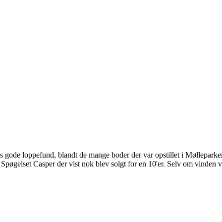
e loppefund, blandt de mange boder der var opstillet i Mølleparken. De
der Spøgelset Casper der vist nok blev solgt for en 10'er. Selv om vinde