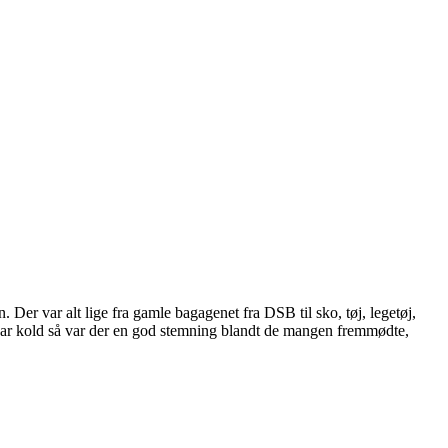
r var alt lige fra gamle bagagenet fra DSB til sko, tøj, legetøj,
n var kold så var der en god stemning blandt de mangen fremmødte,