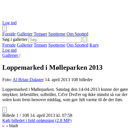
Log ind
Forside
Gallerier
Temaer
Spotterne
Om Spotted
Søg i gallerier
Forside
Gallerier
Temaer
Spotterne
Om Spotted
Kurv
Log ind
Gallerier
/
Loppemarked i Mølleparken 2013
Foto:
Al Brian Dalager
14. april 2013
108 billeder
Loppemarked i Mølleparken. Søndag den 14-04-2013 kunne der gøres god
smykker, læbestifter, solbriller, Cd'er Dvd'er og ikke mindst så var 
solen kom frem henover middag, som gav lidt varme til de der frøs.
Billede 1 / 108
14. april 2013 kl. 07:58
Køb billedet i fuld opløsning (2.8 MP)
bladr
←
→