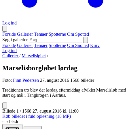
Log ind
Forside
Gallerier
Temaer
Spotterne
Om Spotted
Søg i gallerier
Forside
Gallerier
Temaer
Spotterne
Om Spotted
Kurv
Log ind
Gallerier
/
Marselisløbet
/
Marselisborgløbet lørdag
Foto:
Finn Pedersen
27. august 2016
1568 billeder
Traditionen tro blev der lørdag eftermiddag afviklet Marselisløb med
start og mål i Tangkrogen i Aarhus.
Billede 1 / 1568
27. august 2016 kl. 11:00
Køb billedet i fuld opløsning (18 MP)
bladr
←
→