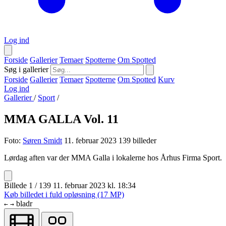
Log ind
Forside
Gallerier
Temaer
Spotterne
Om Spotted
Søg i gallerier
Forside
Gallerier
Temaer
Spotterne
Om Spotted
Kurv
Log ind
Gallerier
/
Sport
/
MMA GALLA Vol. 11
Foto:
Søren Smidt
11. februar 2023
139 billeder
Lørdag aften var der MMA Galla i lokalerne hos Århus Firma Sport.
Billede 1 / 139
11. februar 2023 kl. 18:34
Køb billedet i fuld opløsning (17 MP)
bladr
←
→