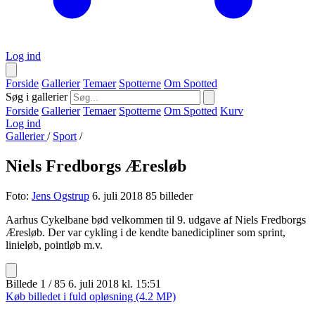
Log ind
Forside
Gallerier
Temaer
Spotterne
Om Spotted
Søg i gallerier
Forside
Gallerier
Temaer
Spotterne
Om Spotted
Kurv
Log ind
Gallerier
/
Sport
/
Niels Fredborgs Æresløb
Foto:
Jens Ogstrup
6. juli 2018
85 billeder
Aarhus Cykelbane bød velkommen til 9. udgave af Niels Fredborgs
Æresløb. Der var cykling i de kendte banedicipliner som sprint,
linieløb, pointløb m.v.
Billede 1 / 85
6. juli 2018 kl. 15:51
Køb billedet i fuld opløsning (4.2 MP)