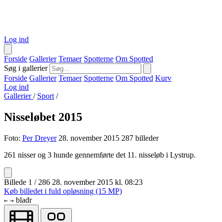
Log ind
Forside
Gallerier
Temaer
Spotterne
Om Spotted
Søg i gallerier
Forside
Gallerier
Temaer
Spotterne
Om Spotted
Kurv
Log ind
Gallerier
/
Sport
/
Nisseløbet 2015
Foto:
Per Dreyer
28. november 2015
287 billeder
261 nisser og 3 hunde gennemførte det 11. nisseløb i Lystrup.
Billede 1 / 286
28. november 2015 kl. 08:23
Køb billedet i fuld opløsning (15 MP)
bladr
←
→