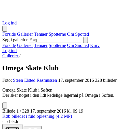
Log ind
Forside
Gallerier
Temaer
Spotterne
Om Spotted
Søg i gallerier
Forside
Gallerier
Temaer
Spotterne
Om Spotted
Kurv
Log ind
Gallerier
/
Omega Skate Klub
Foto:
Steen Elsted Rasmussen
17. september 2016
328 billeder
Omega Skate Klub i Søften.
Der sker noget i den lidt kedelige lagerhal på Omega i Søften.
Billede 1 / 328
17. september 2016 kl. 09:19
Køb billedet i fuld opløsning (4.2 MP)
bladr
←
→