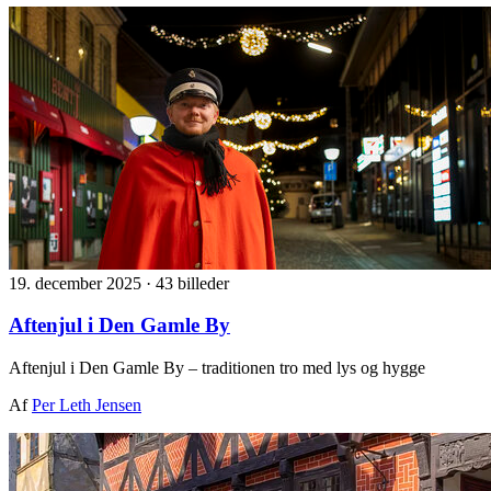
19. december 2025
·
43 billeder
Aftenjul i Den Gamle By
Aftenjul i Den Gamle By – traditionen tro med lys og hygge
Af
Per Leth Jensen