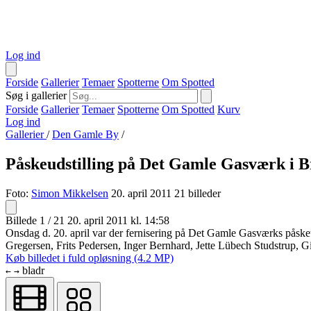
Log ind
Forside
Gallerier
Temaer
Spotterne
Om Spotted
Søg i gallerier
Forside
Gallerier
Temaer
Spotterne
Om Spotted
Kurv
Log ind
Gallerier
/
Den Gamle By
/
Påskeudstilling på Det Gamle Gasværk i 
Foto:
Simon Mikkelsen
20. april 2011
21 billeder
Billede 1 / 21
20. april 2011 kl. 14:58
Onsdag d. 20. april var der fernisering på Det Gamle Gasværks påskeudst
Gregersen, Frits Pedersen, Inger Bernhard, Jette Lübech Studstrup, G
Køb billedet i fuld opløsning (4.2 MP)
bladr
←
→