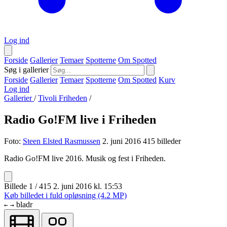
Log ind
Forside
Gallerier
Temaer
Spotterne
Om Spotted
Søg i gallerier
Forside
Gallerier
Temaer
Spotterne
Om Spotted
Kurv
Log ind
Gallerier
/
Tivoli Friheden
/
Radio Go!FM live i Friheden
Foto:
Steen Elsted Rasmussen
2. juni 2016
415 billeder
Radio Go!FM live 2016. Musik og fest i Friheden.
Billede 1 / 415
2. juni 2016 kl. 15:53
Køb billedet i fuld opløsning (4.2 MP)
bladr
←
→