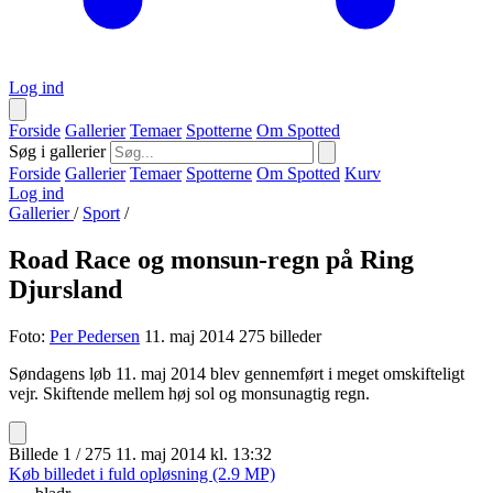
Log ind
Forside
Gallerier
Temaer
Spotterne
Om Spotted
Søg i gallerier
Forside
Gallerier
Temaer
Spotterne
Om Spotted
Kurv
Log ind
Gallerier
/
Sport
/
Road Race og monsun-regn på Ring
Djursland
Foto:
Per Pedersen
11. maj 2014
275 billeder
Søndagens løb 11. maj 2014 blev gennemført i meget omskifteligt
vejr. Skiftende mellem høj sol og monsunagtig regn.
Billede 1 / 275
11. maj 2014 kl. 13:32
Køb billedet i fuld opløsning (2.9 MP)