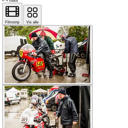
bladr
←
→
Filmstrip
Vis alle