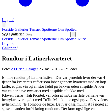
Log ind
Forside
Gallerier
Temaer
Spotterne
Om Spotted
Søg i gallerier
Forside
Gallerier
Temaer
Spotterne
Om Spotted
Kurv
Log ind
Gallerier
/
Rundtur i Latinerkvarteret
Foto:
Al Brian Dalager
25. maj 2013
78 billeder
En lille rundtur på Latinerfestival, Der var tjenerløb hvor der var 4
tjener fra kvarterets caféer som løber gennem kvarteret med en kop
kaffe, et glas vin og en stor fadøl på bakken uden at spilde. At der
var en der have tyvstartet med at spilde talt ikke med.
Kloven TuTu –Tali Piontek var også at møde særlige børnene var
henrykte over mødet med TuTu. Man kunne også prøve Festivalens
nytænkning, ‘le Tombola de luxe. Det var også muligt at få noget at
spise en anden forfriskning rundt om. Der kom også lige en