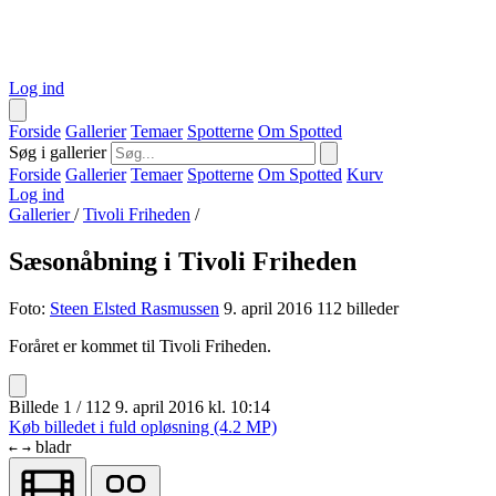
Log ind
Forside
Gallerier
Temaer
Spotterne
Om Spotted
Søg i gallerier
Forside
Gallerier
Temaer
Spotterne
Om Spotted
Kurv
Log ind
Gallerier
/
Tivoli Friheden
/
Sæsonåbning i Tivoli Friheden
Foto:
Steen Elsted Rasmussen
9. april 2016
112 billeder
Foråret er kommet til Tivoli Friheden.
Billede 1 / 112
9. april 2016 kl. 10:14
Køb billedet i fuld opløsning (4.2 MP)
bladr
←
→