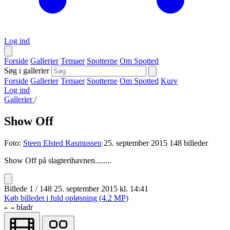
Log ind
Forside
Gallerier
Temaer
Spotterne
Om Spotted
Søg i gallerier
Forside
Gallerier
Temaer
Spotterne
Om Spotted
Kurv
Log ind
Gallerier
/
Show Off
Foto:
Steen Elsted Rasmussen
25. september 2015
148 billeder
Show Off på slagterihavnen........
Billede 1 / 148
25. september 2015 kl. 14:41
Køb billedet i fuld opløsning (4.2 MP)
bladr
←
→