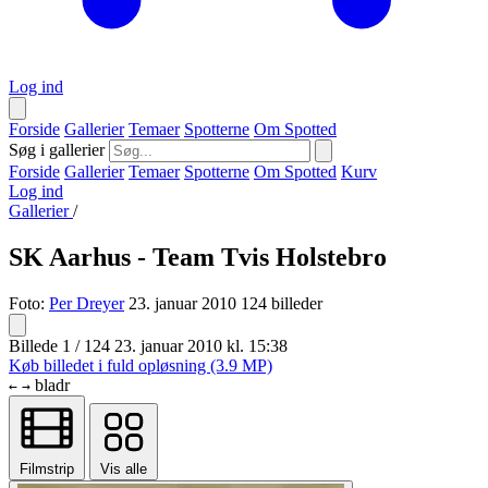
Log ind
Forside
Gallerier
Temaer
Spotterne
Om Spotted
Søg i gallerier
Forside
Gallerier
Temaer
Spotterne
Om Spotted
Kurv
Log ind
Gallerier
/
SK Aarhus - Team Tvis Holstebro
Foto:
Per Dreyer
23. januar 2010
124 billeder
Billede 1 / 124
23. januar 2010 kl. 15:38
Køb billedet i fuld opløsning (3.9 MP)
bladr
←
→
Filmstrip
Vis alle