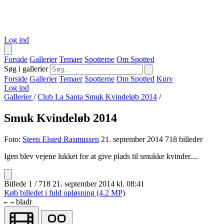
Log ind
Forside
Gallerier
Temaer
Spotterne
Om Spotted
Søg i gallerier
Forside
Gallerier
Temaer
Spotterne
Om Spotted
Kurv
Log ind
Gallerier
/
Club La Santa Smuk Kvindeløb 2014
/
Smuk Kvindeløb 2014
Foto:
Steen Elsted Rasmussen
21. september 2014
718 billeder
Igen blev vejene lukket for at give plads til smukke kvinder....
Billede 1 / 718
21. september 2014 kl. 08:41
Køb billedet i fuld opløsning (4.2 MP)
bladr
←
→