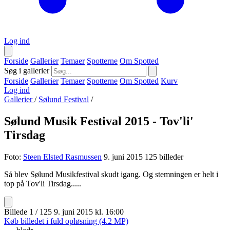
Log ind
Forside
Gallerier
Temaer
Spotterne
Om Spotted
Søg i gallerier
Forside
Gallerier
Temaer
Spotterne
Om Spotted
Kurv
Log ind
Gallerier
/
Sølund Festival
/
Sølund Musik Festival 2015 - Tov'li'
Tirsdag
Foto:
Steen Elsted Rasmussen
9. juni 2015
125 billeder
Så blev Sølund Musikfestival skudt igang. Og stemningen er helt i
top på Tov'li Tirsdag.....
Billede 1 / 125
9. juni 2015 kl. 16:00
Køb billedet i fuld opløsning (4.2 MP)