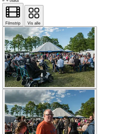
bladr
←
→
Filmstrip
Vis alle