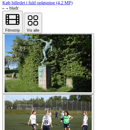
Køb billedet i fuld opløsning (4.2 MP)
bladr
←
→
Filmstrip
Vis alle