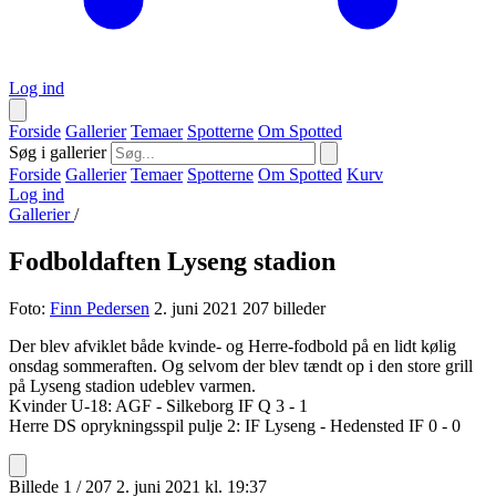
Log ind
Forside
Gallerier
Temaer
Spotterne
Om Spotted
Søg i gallerier
Forside
Gallerier
Temaer
Spotterne
Om Spotted
Kurv
Log ind
Gallerier
/
Fodboldaften Lyseng stadion
Foto:
Finn Pedersen
2. juni 2021
207 billeder
Der blev afviklet både kvinde- og Herre-fodbold på en lidt kølig
onsdag sommeraften. Og selvom der blev tændt op i den store grill
på Lyseng stadion udeblev varmen.
Kvinder U-18: AGF - Silkeborg IF Q 3 - 1
Herre DS oprykningsspil pulje 2: IF Lyseng - Hedensted IF 0 - 0
Billede 1 / 207
2. juni 2021 kl. 19:37