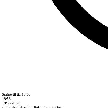
Spring til tid
18:56
18:56
18:56
20:26
bladr
træk på tidslinjen for at springe
←
→