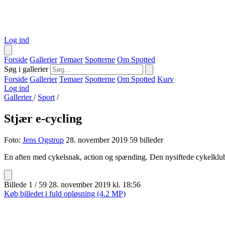
Log ind
Forside
Gallerier
Temaer
Spotterne
Om Spotted
Søg i gallerier
Forside
Gallerier
Temaer
Spotterne
Om Spotted
Kurv
Log ind
Gallerier
/
Sport
/
Stjær e-cycling
Foto:
Jens Ogstrup
28. november 2019
59 billeder
En aften med cykelsnak, action og spænding. Den nysiftede cykelklub "S
Billede 1 / 59
28. november 2019 kl. 18:56
Køb billedet i fuld opløsning (4.2 MP)