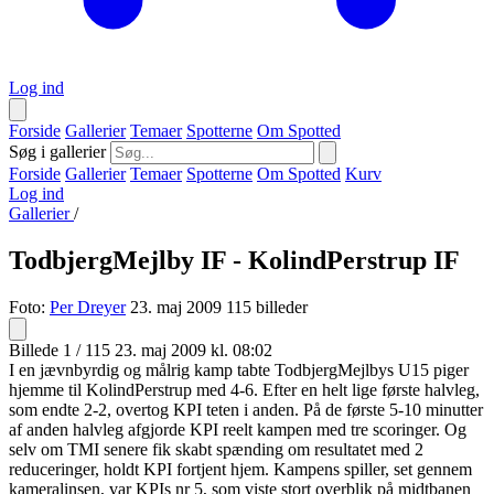
Log ind
Forside
Gallerier
Temaer
Spotterne
Om Spotted
Søg i gallerier
Forside
Gallerier
Temaer
Spotterne
Om Spotted
Kurv
Log ind
Gallerier
/
TodbjergMejlby IF - KolindPerstrup IF
Foto:
Per Dreyer
23. maj 2009
115 billeder
Billede 1 / 115
23. maj 2009 kl. 08:02
I en jævnbyrdig og målrig kamp tabte TodbjergMejlbys U15 piger
hjemme til KolindPerstrup med 4-6. Efter en helt lige første halvleg,
som endte 2-2, overtog KPI teten i anden. På de første 5-10 minutter
af anden halvleg afgjorde KPI reelt kampen med tre scoringer. Og
selv om TMI senere fik skabt spænding om resultatet med 2
reduceringer, holdt KPI fortjent hjem. Kampens spiller, set gennem
kameralinsen, var KPIs nr 5, som viste stort overblik på midtbanen