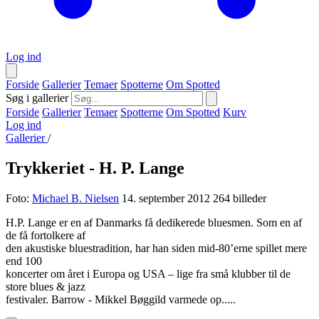
Log ind
Forside
Gallerier
Temaer
Spotterne
Om Spotted
Søg i gallerier
Forside
Gallerier
Temaer
Spotterne
Om Spotted
Kurv
Log ind
Gallerier
/
Trykkeriet - H. P. Lange
Foto:
Michael B. Nielsen
14. september 2012
264 billeder
H.P. Lange er en af Danmarks få dedikerede bluesmen. Som en af
de få fortolkere af
den akustiske bluestradition, har han siden mid-80’erne spillet mere
end 100
koncerter om året i Europa og USA – lige fra små klubber til de
store blues & jazz
festivaler. Barrow - Mikkel Bøggild varmede op.....