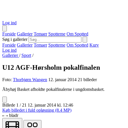
Log ind
Forside
Gallerier
Temaer
Spotterne
Om Spotted
Søg i gallerier
Forside
Gallerier
Temaer
Spotterne
Om Spotted
Kurv
Log ind
Gallerier
/
Sport
/
U12 AGF-Hørsholm pokalfinalen
Foto:
Thorbjørn Wangen
12. januar 2014
21 billeder
Åbyhøj Basket afholdte pokalfinalerne i ungdomsbasket.
Billede 1 / 21
12. januar 2014 kl. 12:46
Køb billedet i fuld opløsning (8.4 MP)
bladr
←
→