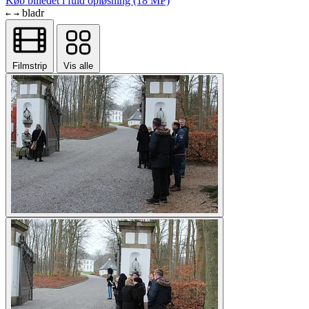
Køb billedet i fuld opløsning (18 MP)
bladr
←
→
Filmstrip
Vis alle