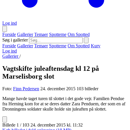
Log ind
Forside
Gallerier
Temaer
Spotterne
Om Spotted
Søg i gallerier
Forside
Gallerier
Temaer
Spotterne
Om Spotted
Kurv
Log ind
Gallerier
/
Vagtskifte juleaftensdag kl 12 på
Marselisborg slot
Foto:
Finn Pedersen
24. december 2015
103 billeder
Mange havde taget turen til slottet i det gode vejr. Familien Pendue
fra Herning kom for at se deres datter Zara Penduem, der som en af
Dronningens soldater skulle holde sin juleaften på slottet.
Billede 1 / 103
24. december 2015 kl. 11:32