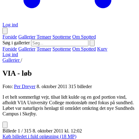
Log ind
Forside
Gallerier
Temaer
Spotterne
Om Spotted
Søg i gallerier
Forside
Gallerier
Temaer
Spotterne
Om Spotted
Kurv
Log ind
Gallerier
/
VIA - løb
Foto:
Per Dreyer
8. oktober 2011
315 billeder
I et helt sommerligt vejr, tilsat lidt kulde og en god portion vind,
afholdt VIA University College motionsløb med fokus på sundhed.
Løbet var naturligvis henlagt til området omkring det nye Sundheds
Campus i Skejby.
Billede 1 / 315
8. oktober 2011 kl. 12:02
Køb billedet i fuld opløsning (18 MP)