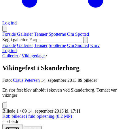
Log ind
Forside
Gallerier
Temaer
Spotterne
Om Spotted
Søg i gallerier
Forside
Gallerier
Temaer
Spotterne
Om Spotted
Kurv
Log ind
Gallerier
/
Vikingedage
/
Vikingefest i Skanderborg
Foto:
Claus Petersen
14. september 2013
89 billeder
En stor fest blev afholdt i skoven ved Skanderborg. Temaet var
vikinger
Billede 1 / 89
14. september 2013 kl. 17:11
Køb billedet i fuld opløsning (8.2 MP)
bladr
←
→