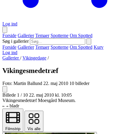
Log ind
Forside
Gallerier
Temaer
Spotterne
Om Spotted
Søg i gallerier
Forside
Gallerier
Temaer
Spotterne
Om Spotted
Kurv
Log ind
Gallerier
/
Vikingedage
/
Vikingesmedetræf
Foto:
Martin Ballund
22. maj 2010
10 billeder
Billede 1 / 10
22. maj 2010 kl. 10:05
Vikingesmedetræf Moesgård Museum.
bladr
←
→
Filmstrip
Vis alle