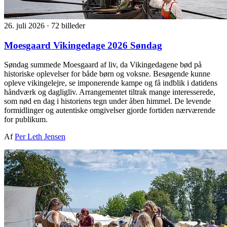
26. juli 2026
·
72 billeder
Moesgaard Vikingedage 2026 Søndag
Søndag summede Moesgaard af liv, da Vikingedagene bød på
historiske oplevelser for både børn og voksne. Besøgende kunne
opleve vikingelejre, se imponerende kampe og få indblik i datidens
håndværk og dagligliv. Arrangementet tiltrak mange interesserede,
som nød en dag i historiens tegn under åben himmel. De levende
formidlinger og autentiske omgivelser gjorde fortiden nærværende
for publikum.
Af
Per Leth Jensen