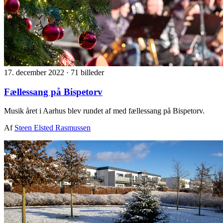
17. december 2022
·
71 billeder
Fællessang på Bispetorv
Musik året i Aarhus blev rundet af med fællessang på Bispetorv.
Af
Steen Elsted Rasmussen