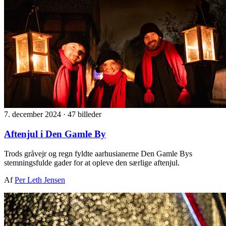
7. december 2024
·
47 billeder
Aftenjul i Den Gamle By
Trods gråvejr og regn fyldte aarhusianerne Den Gamle Bys
stemningsfulde gader for at opleve den særlige aftenjul.
Af
Per Leth Jensen