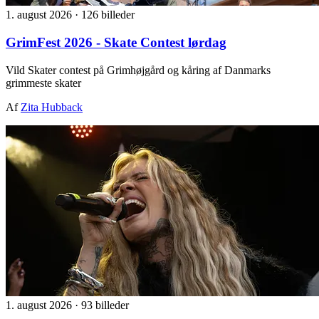
1. august 2026
·
126 billeder
GrimFest 2026 - Skate Contest lørdag
Vild Skater contest på Grimhøjgård og kåring af Danmarks
grimmeste skater
Af
Zita Hubback
1. august 2026
·
93 billeder