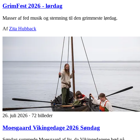
GrimFest 2026 - lørdag
Masser af fed musik og stemning til den grimmeste lørdag.
Af
Zita Hubback
26. juli 2026
·
72 billeder
Moesgaard Vikingedage 2026 Søndag
Søndag summede Moesgaard af liv, da Vikingedagene bød på