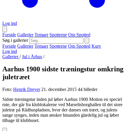
Log ind
Forside
Gallerier
Temaer
Spotterne
Om Spotted
Søg i gallerier
Forside
Gallerier
Temaer
Spotterne
Om Spotted
Kurv
Log ind
Gallerier
/
Jul i Århus
/
Aarhus 1900 sidste træningstur omkring
juletræet
Foto:
Henrik Dreyer
21. december 2015
44 billeder
Sidste træningstur inden jul løber Aarhus 1900 Motion en speciel
rute, der går fra klublokalerne ved Marselisborghallen til det store
juletræ på Rådhuspladsen, hvor der danses om træet, og julens
sange synges, inden man ønsker hinanden glædelig jul og løber
tilbage til klubhuset.