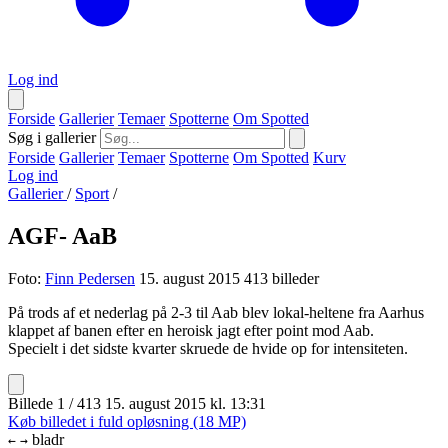
Log ind
Forside
Gallerier
Temaer
Spotterne
Om Spotted
Søg i gallerier
Forside
Gallerier
Temaer
Spotterne
Om Spotted
Kurv
Log ind
Gallerier
/
Sport
/
AGF- AaB
Foto:
Finn Pedersen
15. august 2015
413 billeder
På trods af et nederlag på 2-3 til Aab blev lokal-heltene fra Aarhus
klappet af banen efter en heroisk jagt efter point mod Aab.
Specielt i det sidste kvarter skruede de hvide op for intensiteten.
Billede 1 / 413
15. august 2015 kl. 13:31
Køb billedet i fuld opløsning (18 MP)
bladr
←
→