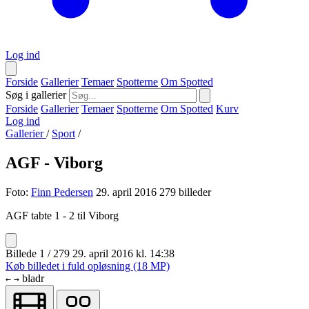
Log ind
Forside
Gallerier
Temaer
Spotterne
Om Spotted
Søg i gallerier
Forside
Gallerier
Temaer
Spotterne
Om Spotted
Kurv
Log ind
Gallerier
/
Sport
/
AGF - Viborg
Foto:
Finn Pedersen
29. april 2016
279 billeder
AGF tabte 1 - 2 til Viborg
Billede 1 / 279
29. april 2016 kl. 14:38
Køb billedet i fuld opløsning (18 MP)
bladr
←
→