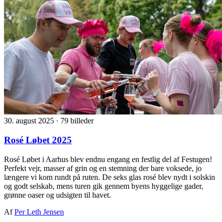
30. august 2025
·
79 billeder
Rosé Løbet 2025
Rosé Løbet i Aarhus blev endnu engang en festlig del af Festugen!
Perfekt vejr, masser af grin og en stemning der bare voksede, jo
længere vi kom rundt på ruten. De seks glas rosé blev nydt i solskin
og godt selskab, mens turen gik gennem byens hyggelige gader,
grønne oaser og udsigten til havet.
Af
Per Leth Jensen