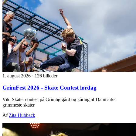
1. august 2026
·
126 billeder
GrimFest 2026 - Skate Contest lørdag
Vild Skater contest på Grimhøjgård og kåring af Danmarks
grimmeste skater
Af
Zita Hubback