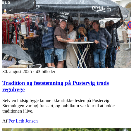
30. august 2025
·
43 billeder
Tradition og feststemning på Pustervig trods
regnbyge
Selv en hidsig byge kunne ikke slukke festen på Pustervig.
Stemningen var høj fra start, og publikum var klar til at holde
traditionen i live.
Af
Per Leth Jensen