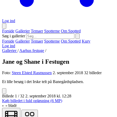
Log ind
Forside
Gallerier
Temaer
Spotterne
Om Spotted
Søg i gallerier
Forside
Gallerier
Temaer
Spotterne
Om Spotted
Kurv
Log ind
Gallerier
/
Aarhus festuge
/
Jane og Shane i Festugen
Foto:
Steen Elsted Rasmussen
2. september 2018
32 billeder
Et lille besøg i det Irske telt på Banegårdspladsen.
Billede 1 / 32
2. september 2018 kl. 12:28
Køb billedet i fuld opløsning (6 MP)
bladr
←
→