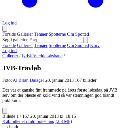
Log ind
Forside
Gallerier
Temaer
Spotterne
Om Spotted
Søg i gallerier
Forside
Gallerier
Temaer
Spotterne
Om Spotted
Kurv
Log ind
Gallerier
/
Jydsk Væddeløbsbane
/
JVB-Travløb
Foto:
Al Brian Dalager
20. januar 2013
167 billeder
Der var et ganske fint fremmøde på årets første løbsdag på JVB,
selv om der blæste en kold vind så var stemningen god blandt
publikum.
Billede 1 / 167
20. januar 2013 kl. 18:15
Køb billedet i fuld opløsning (2.8 MP)
bladr
←
→