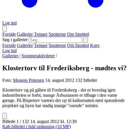
Log ind
Forside
Gallerier
Temaer
Spotterne
Om Spotted
Søg i gallerier
Forside
Gallerier
Temaer
Spotterne
Om Spotted
Kurv
Log ind
Gallerier
/
Sommeraktiviteter
/
Klostertorv til Frederiksberg - mødtes vi?
Foto:
Mogens Petersen
14. august 2012
132 billeder
Klostertorv og på gåben til Frederiksberg - det er hverdag igen
industriferien er forbi, mange Århusianere er tilbage i den vante
gænge. På Bispetorv varmes der op til kulturnatten med spændende
projekter og byen har stadig mange "osende" turister.
Billede 1 / 132
14. august 2012 kl. 12:39
Køb billedet i fuld opløsning (10 MP)