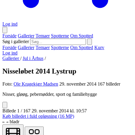
Log ind
Forside
Gallerier
Temaer
Spotterne
Om Spotted
Søg i gallerier
Forside
Gallerier
Temaer
Spotterne
Om Spotted
Kurv
Log ind
Gallerier
/
Jul i Århus
/
Nisseløbet 2014 Lystrup
Foto:
Ole Kragekjær Madsen
29. november 2014
167 billeder
Nisser, gløøg, pebernødder, sport og familiehygge
Billede 1 / 167
29. november 2014 kl. 10:57
Køb billedet i fuld opløsning (16 MP)
bladr
←
→