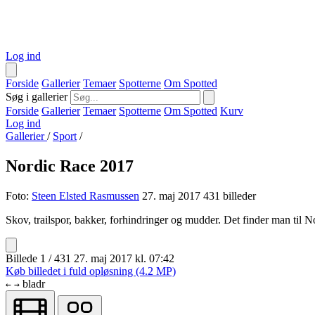
Log ind
Forside
Gallerier
Temaer
Spotterne
Om Spotted
Søg i gallerier
Forside
Gallerier
Temaer
Spotterne
Om Spotted
Kurv
Log ind
Gallerier
/
Sport
/
Nordic Race 2017
Foto:
Steen Elsted Rasmussen
27. maj 2017
431 billeder
Skov, trailspor, bakker, forhindringer og mudder. Det finder man til 
Billede 1 / 431
27. maj 2017 kl. 07:42
Køb billedet i fuld opløsning (4.2 MP)
bladr
←
→