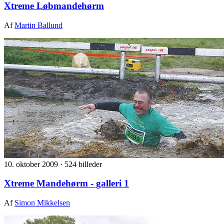
Xtreme Løbmandehørm
Af
Martin Ballund
10. oktober 2009
·
524 billeder
Xtreme Mandehørm - galleri 1
Af
Simon Mikkelsen