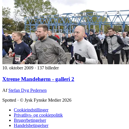
10. oktober 2009
·
137 billeder
Xtreme Mandehørm - galleri 2
Af
Stefan Dyg Pedersen
Spotted
·
© Jysk Fynske Medier 2026
Cookieindstillinger
Privatlivs- og cookiepolitik
Brugerbetingelser
Handelsbetingelser