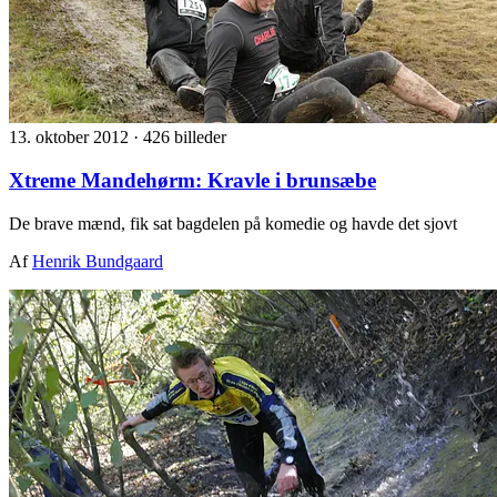
13. oktober 2012
·
426 billeder
Xtreme Mandehørm: Kravle i brunsæbe
De brave mænd, fik sat bagdelen på komedie og havde det sjovt
Af
Henrik Bundgaard