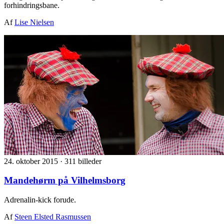
forhindringsbane.
Af
Lise Nielsen
24. oktober 2015
·
311 billeder
Mandehørm på Vilhelmsborg
Adrenalin-kick forude.
Af
Steen Elsted Rasmussen