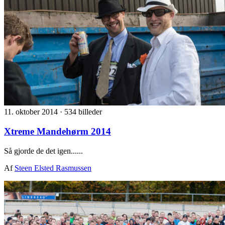
11. oktober 2014
·
534 billeder
Xtreme Mandehørm 2014
Så gjorde de det igen......
Af
Steen Elsted Rasmussen