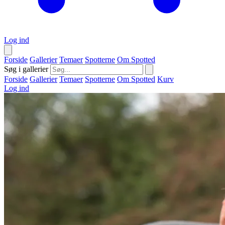
Log ind
Forside
Gallerier
Temaer
Spotterne
Om Spotted
Søg i gallerier
Forside
Gallerier
Temaer
Spotterne
Om Spotted
Kurv
Log ind