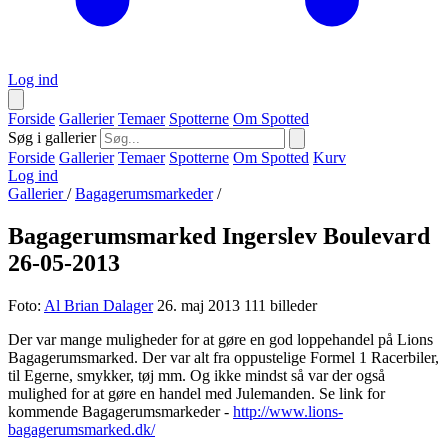
Log ind
Forside
Gallerier
Temaer
Spotterne
Om Spotted
Søg i gallerier
Forside
Gallerier
Temaer
Spotterne
Om Spotted
Kurv
Log ind
Gallerier
/
Bagagerumsmarkeder
/
Bagagerumsmarked Ingerslev Boulevard
26-05-2013
Foto:
Al Brian Dalager
26. maj 2013
111 billeder
Der var mange muligheder for at gøre en god loppehandel på Lions
Bagagerumsmarked. Der var alt fra oppustelige Formel 1 Racerbiler,
til Egerne, smykker, tøj mm. Og ikke mindst så var der også
mulighed for at gøre en handel med Julemanden. Se link for
kommende Bagagerumsmarkeder -
http://www.lions-
bagagerumsmarked.dk/