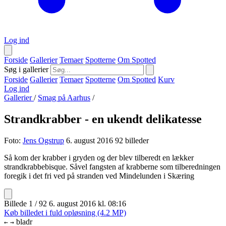
Log ind
Forside
Gallerier
Temaer
Spotterne
Om Spotted
Søg i gallerier
Forside
Gallerier
Temaer
Spotterne
Om Spotted
Kurv
Log ind
Gallerier
/
Smag på Aarhus
/
Strandkrabber - en ukendt delikatesse
Foto:
Jens Ogstrup
6. august 2016
92 billeder
Så kom der krabber i gryden og der blev tilberedt en lækker
strandkrabbebisque. Såvel fangsten af krabberne som tilberedningen
foregik i det fri ved på stranden ved Mindelunden i Skæring
Billede 1 / 92
6. august 2016 kl. 08:16
Køb billedet i fuld opløsning (4.2 MP)
bladr
←
→