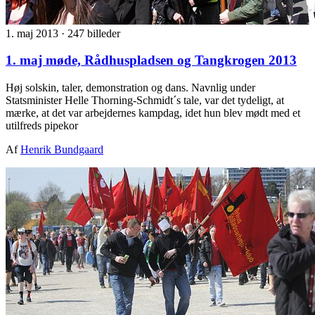
1. maj 2013
·
247 billeder
1. maj møde, Rådhuspladsen og Tangkrogen 2013
Høj solskin, taler, demonstration og dans. Navnlig under
Statsminister Helle Thorning-Schmidt´s tale, var det tydeligt, at
mærke, at det var arbejdernes kampdag, idet hun blev mødt med et
utilfreds pipekor
Af
Henrik Bundgaard