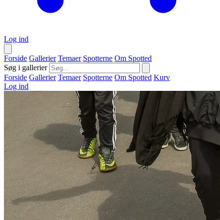
Log ind
Forside
Gallerier
Temaer
Spotterne
Om Spotted
Søg i gallerier
Forside
Gallerier
Temaer
Spotterne
Om Spotted
Kurv
Log ind