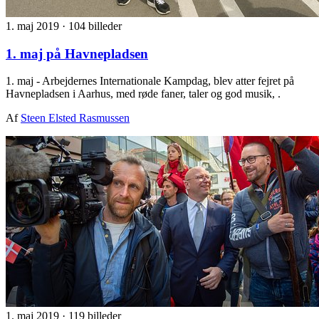
1. maj 2019
·
104 billeder
1. maj på Havnepladsen
1. maj - Arbejdernes Internationale Kampdag, blev atter fejret på
Havnepladsen i Aarhus, med røde faner, taler og god musik, .
Af
Steen Elsted Rasmussen
1. maj 2019
·
119 billeder