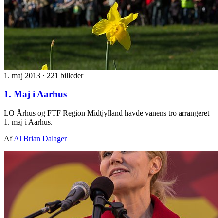
1. maj 2013
·
221 billeder
1. Maj i Aarhus
LO Århus og FTF Region Midtjylland havde vanens tro arrangeret
1. maj i Aarhus.
Af
Al Brian Dalager